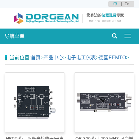
中
En
您身边的
仪器现货
专家
代理
分销
海外品牌
原厂原装
导航菜单
Toggl
navig
当前位置:
首页
>
产品中心
>
电子电工仪表
>
德国FEMTO
>
HBPR系列 平衡光接收器/光电
OE-300系列 200 MHZ 可变增