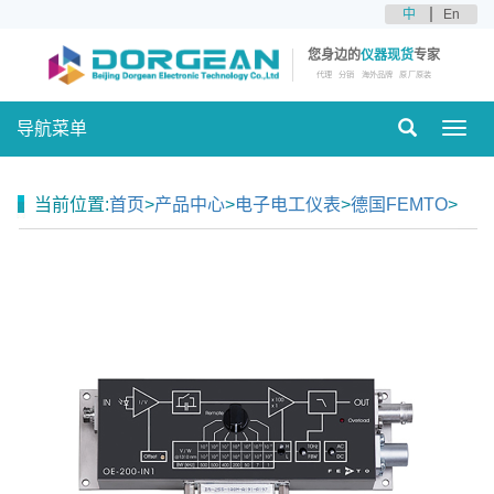
中
En
您身边的
仪器现货
专家
代理
分销
海外品牌
原厂原装
导航菜单
Toggl
navig
当前位置:
首页
>
产品中心
>
电子电工仪表
>
德国FEMTO
>