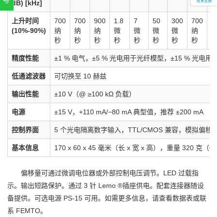
dB) [kHz]
扫一扫，关注官方账号
上升时间
700
700
900
1.8
7
50
300
700
7
010-52867771
(10%-90%)
纳
纳
纳
微
微
微
微
纳
秒
秒
秒
秒
秒
秒
秒
秒
精度性能
±1 % 电气，±5 % 光电用于光纤模型，±15 % 光
低通滤波器
可切换至 10 赫兹
输出性能
±10 V（@ ≥100 kΩ 负载）
电源
±15 V，+110 mA/−80 mA 典型值，推荐 ±200 mA
控制界面
5 个光电隔离数字输入，TTL/CMOS 兼容，模拟偏
基本信息
170 x 60 x 45 毫米（长 x 宽 x 高），重量 320 克（0
偏移量可通过微调电位器或外部控制电压调节。LED 过载指
示。输出短路保护。通过 3 针 Lemo ®插座供电。配套连接器随设
备提供。可选电源 PS-15 可用。如需更多信息，请查看数据表或联
系 FEMTO。