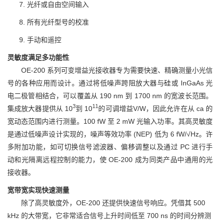
光纤或自由空间输入
所有光纤型号的校准
手动和遥控
灵敏度满足多功能性
OE-200 系列可变增益光接收器专为需要快速、精确测量小光信
号的各种应用而设计。通过将低噪声跨阻放大器与硅或 InGaAs 光
电二极管相结合，可以覆盖从 190 nm 到 1700 nm 的宽波长范围。
3
11
集成放大器提供从 10
到 10
的可调增益V/W，因此允许在从 ca 的
宽动态范围内进行测量。100 fW 至 2 mW 光输入功率。其高灵敏度
是通过低噪声设计实现的，噪声等效功率 (NEP) 低为 6 fW/√Hz。许
多附加功能，如可切换信号滤波器、偏移调整以及通过 PC 进行手
动和光隔离远程控制的能力，使 OE-200 成为同类产品中通用的光
接收器。
宽带宽实现快速测量
除了高灵敏度外，OE-200 还提供快速信号响应。凭借其 500
kHz 的大带宽，它非常适合信号上升时间低至 700 ns 的时间分辨测