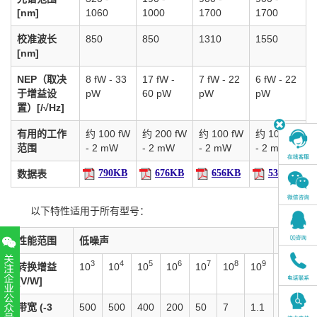
[nm]
1060
1000
1700
1700
校准波长
850
850
1310
1550
[nm]
NEP（取决
8 fW - 33
17
fW
-
7
fW
- 22
6
fW
- 22
于增益设
pW
60
pW
pW
pW
置）[/√Hz]
有用的工作
约 100
fW
约 200
fW
约 100
fW
约 100
fW
范围
- 2 mW
- 2
mW
- 2
mW
- 2
mW
790KB
676KB
656KB
535KB
数据表
以下特性适用于所有型号：
性能范围
低噪声
高速
3
4
5
6
7
8
9
5
转换增益
10
10
10
10
10
10
10
10
1
[V/W]
带宽 (-3
500
500
400
200
50
7
1.1
500
5