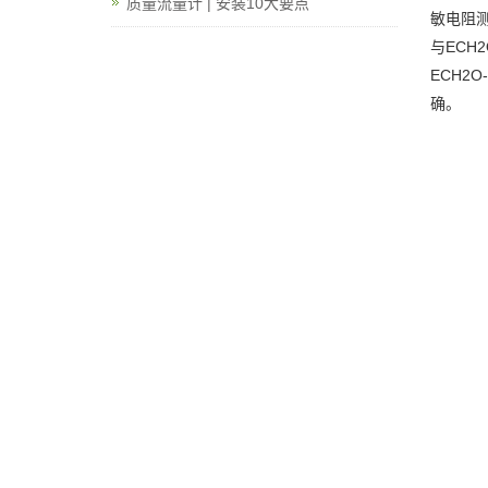
质量流量计 | 安装10大要点
敏电阻测
与EC
ECH2
确。