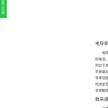
扫一扫，关注官方账号
010-52867771
电导
电
的电流，
列位于
手册最后
导率范
的测定范
非常敏
数采