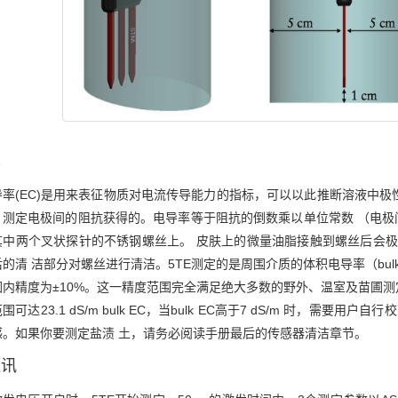
率
导率(EC)是用来表征物质对电流传导能力的指标，可以以此推断溶液中
测定电极间的阻抗获得的。电导率等于阻抗的倒数乘以单位常数 （电极间
其中两个叉状探针的不锈钢螺丝上。 皮肤上的微量油脂接触到螺丝后会极
的清 洁部分对螺丝进行清洁。5TE测定的是周围介质的体积电导率（bulk EC
围内精度为±10%。这一精度范围完全满足绝大多数的野外、温室及苗圃测
围可达23.1 dS/m bulk EC，当bulk EC高于7 dS/m 时，需要
感。如果你要测定盐渍 土，请务必阅读手册最后的传感器清洁章节。
通讯