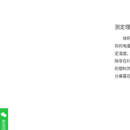
测定
体
存的电量
定温度
除非在EC
的塑料
分暴露