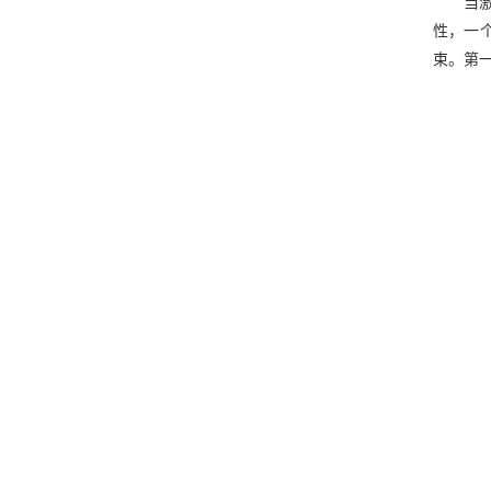
当激
性，一个
束。第