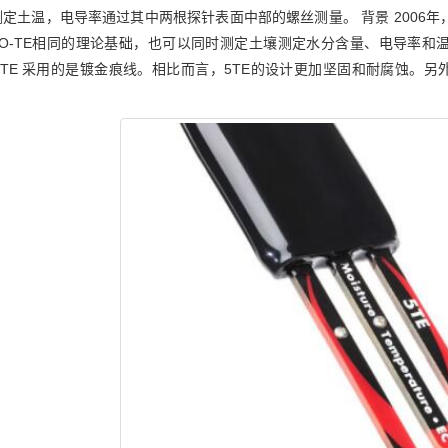
定土温，电导率通过其中两根探针表面中部的螺丝测量。 背景 2006年，Deca
H2O-TE相同的理论基础，也可以同时测定土壤测定水分含量、电导率和
O-TE 采用的是镀金痕线。相比而言，5TE的设计更加坚固和耐腐蚀。另外