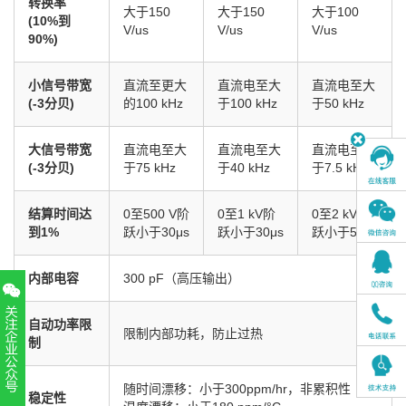
转换率
大于150
大于150
大于100
(10%到
V/us
V/us
V/us
90%)
小信号带宽
直流至更大
直流电至大
直流电至大
(-3分贝)
的100 kHz
于100 kHz
于50 kHz
大信号带宽
直流电至大
直流电至大
直流电至大
(-3分贝)
于75 kHz
于40 kHz
于7.5 kHz
结算时间达
0至500 V阶
0至1 kV阶
0至2 kV阶
到1%
跃小于30μs
跃小于30μs
跃小于50μs
内部电容
300 pF（高压输出）
自动功率限
限制内部功耗，防止过热
制
随时间漂移：小于300ppm/hr，非累积性
稳定性
扫一扫，关注官方账号