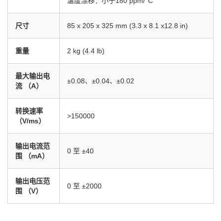
温度漂移：小于180 ppm/°C
010-52867771
尺寸
85 x 205 x 325 mm (3.3 x 8.1 x12.8 in)
重量
2 kg (4.4 lb)
最大输出电
±0.08、±0.04、±0.02
流 （A）
转换速率
>150000
（V/ms）
输出电流范
0 至 ±40
围 （mA）
输出电压范
0 至 ±2000
围 （V）