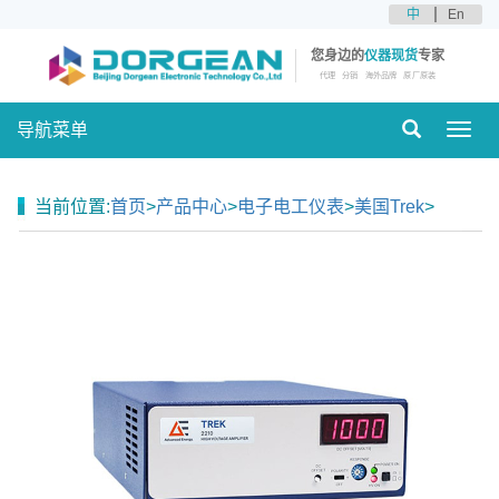
中
En
您身边的
仪器现货
专家
代理
分销
海外品牌
原厂原装
导航菜单
Toggl
navig
当前位置:
首页
>
产品中心
>
电子电工仪表
>
美国Trek
>