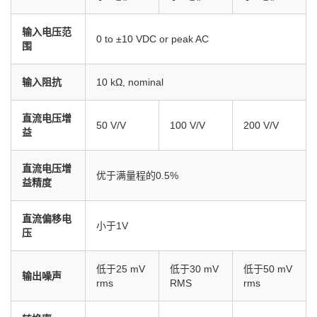
输入电压范
0 to ±10 VDC or peak AC
围
输入阻抗
10 kΩ, nominal
直流电压增
50 V/V
100 V/V
200 V/V
益
直流电压增
优于满量程的0.5%
益精度
直流偏移电
小于1V
压
低于25 mV
低于30 mV
低于50 mV
输出噪声
rms
RMS
rms